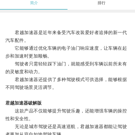
简介
排行
君越加速器是近年来备受汽车改装爱好者追捧的新一代
汽车配件。
它能够通过优化车辆的电子油门响应速度，让车辆在起
步和加速时更加顺畅。
驾驶者只需轻轻踩下油门，就能感受到车辆以前所未有
的灵敏度和动力。
君越加速器还提供了多种驾驶模式可供选择，能够根据
不同驾驶场景灵活调节。
君越加速器破解版
这款产品不仅能够提升驾驶乐趣，还能增强车辆的操控
性和安全性。
无论是城市驾驶还是高速巡航，君越加速器都能让驾驶
者更加从容自如地驾驶车辆。