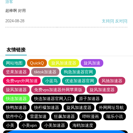
游客
超棒啊 好用
2024-08-28
支持
[0]
反对
[0]
友情链接
网站地图
QuickQ
旋风加速度器
旋风加速
坚果加速器
tiktok加速器
狗急加速器官网
免费vqn外网加速
小蓝鸟
优途加速器官网
风驰加速器
旋风加速器
免费vps加速器外网苹果版
旋风加速度器
快连加速器
快连加速器官网入口
原子加速器
快鸭加速器
快柠檬加速器
旋风加速度器
外网网址导航
软件中心
雷霆加速
狂飙加速器
哔咔漫画
瑞乐小说
小美
小美vpn
小美加速器
海鸥加速度