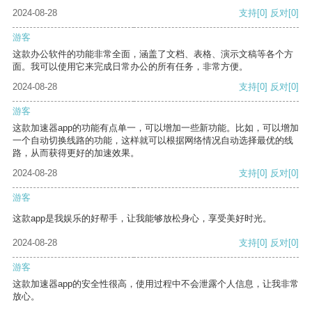
2024-08-28
支持
[0]
反对
[0]
游客
这款办公软件的功能非常全面，涵盖了文档、表格、演示文稿等各个方
面。我可以使用它来完成日常办公的所有任务，非常方便。
2024-08-28
支持
[0]
反对
[0]
游客
这款加速器app的功能有点单一，可以增加一些新功能。比如，可以增加
一个自动切换线路的功能，这样就可以根据网络情况自动选择最优的线
路，从而获得更好的加速效果。
2024-08-28
支持
[0]
反对
[0]
游客
这款app是我娱乐的好帮手，让我能够放松身心，享受美好时光。
2024-08-28
支持
[0]
反对
[0]
游客
这款加速器app的安全性很高，使用过程中不会泄露个人信息，让我非常
放心。