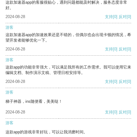
这款加速器app的客服很贴心，遇到问题都能及时解决，服务态度非常
好。
2024-08-28
支持
[0]
反对
[0]
游客
这款加速器app的加速效果还是不错的，但偶尔也会出现卡顿的情况，希
望开发者能够优化一下。
2024-08-28
支持
[0]
反对
[0]
游客
这款app的功能非常强大，可以满足我所有的工作需求。我可以使用它来
编辑文档、制作演示文稿、管理日程安排等。
2024-08-28
支持
[0]
反对
[0]
游客
梯子神器，ins随便看，美美哒！
2024-08-28
支持
[0]
反对
[0]
游客
这款app的游戏非常好玩，可以让我消磨时间。