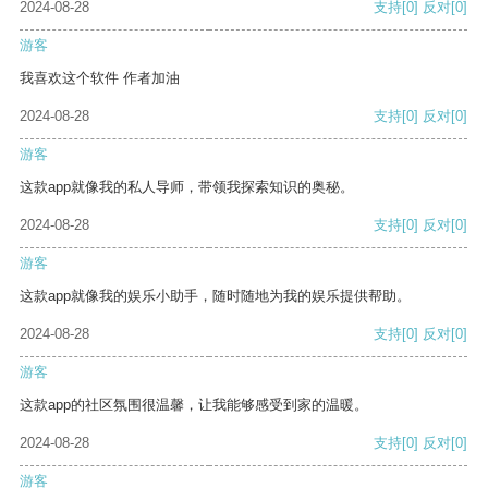
2024-08-28
支持
[0]
反对
[0]
游客
我喜欢这个软件 作者加油
2024-08-28
支持
[0]
反对
[0]
游客
这款app就像我的私人导师，带领我探索知识的奥秘。
2024-08-28
支持
[0]
反对
[0]
游客
这款app就像我的娱乐小助手，随时随地为我的娱乐提供帮助。
2024-08-28
支持
[0]
反对
[0]
游客
这款app的社区氛围很温馨，让我能够感受到家的温暖。
2024-08-28
支持
[0]
反对
[0]
游客