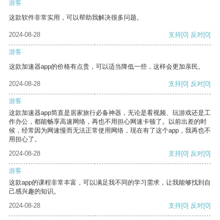
游客
这款软件非常实用，可以帮助我解决很多问题。
2024-08-28
支持
[0]
反对
[0]
游客
这款加速器app的价格有点贵，可以适当降低一些，这样会更加亲民。
2024-08-28
支持
[0]
反对
[0]
游客
这款加速器app简直是居家旅行必备神器，无论是看视频、玩游戏还是工
作办公，都能畅享高速网络，再也不用担心网速卡顿了。以前出差的时
候，经常因为网速慢而无法正常使用网络，现在有了这个app，我再也不
用担心了。
2024-08-28
支持
[0]
反对
[0]
游客
这款app的课程非常丰富，可以满足我不同的学习需求，让我能够找到自
己感兴趣的知识。
2024-08-28
支持
[0]
反对
[0]