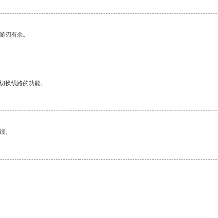
中游刃有余。
动切换线路的功能。
绩。