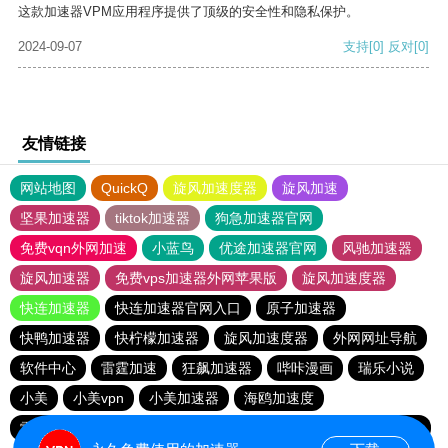
这款加速器VPM应用程序提供了顶级的安全性和隐私保护。
2024-09-07
支持
[0]
反对
[0]
友情链接
网站地图
QuickQ
旋风加速度器
旋风加速
坚果加速器
tiktok加速器
狗急加速器官网
免费vqn外网加速
小蓝鸟
优途加速器官网
风驰加速器
旋风加速器
免费vps加速器外网苹果版
旋风加速度器
快连加速器
快连加速器官网入口
原子加速器
快鸭加速器
快柠檬加速器
旋风加速度器
外网网址导航
软件中心
雷霆加速
狂飙加速器
哔咔漫画
瑞乐小说
小美
小美vpn
小美加速器
海鸥加速度
雷霆加速版ins
雷霆加速下载
海鸥加速器下载
雷霆加速