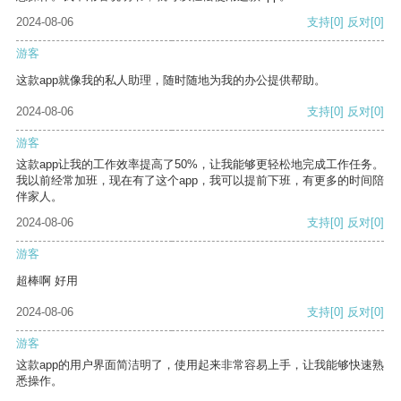
2024-08-06
支持
[0]
反对
[0]
游客
这款app就像我的私人助理，随时随地为我的办公提供帮助。
2024-08-06
支持
[0]
反对
[0]
游客
这款app让我的工作效率提高了50%，让我能够更轻松地完成工作任务。
我以前经常加班，现在有了这个app，我可以提前下班，有更多的时间陪
伴家人。
2024-08-06
支持
[0]
反对
[0]
游客
超棒啊 好用
2024-08-06
支持
[0]
反对
[0]
游客
这款app的用户界面简洁明了，使用起来非常容易上手，让我能够快速熟
悉操作。