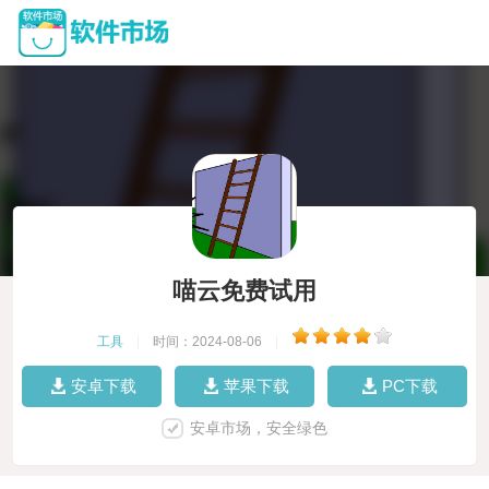
喵云免费试用
工具
|
时间：2024-08-06
|
安卓下载
苹果下载
PC下载
安卓市场，安全绿色