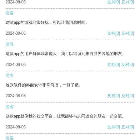
2024-08-06
支持
[0]
反对
[0]
游客
这款app的游戏非常好玩，可以让我消磨时间。
2024-08-06
支持
[0]
反对
[0]
游客
这款app的用户群体非常庞大，我可以结识到来自世界各地的朋友。
2024-08-06
支持
[0]
反对
[0]
游客
这款软件的界面设计非常简洁，一目了然。
2024-08-06
支持
[0]
反对
[0]
游客
这款app就像我的社交平台，让我能够与志同道合的朋友一起交流。
2024-08-06
支持
[0]
反对
[0]
游客