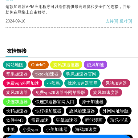
这款加速器VPM应用程序可以给你提供最高速度和安全性的连接，并帮
助你在网络上自由移动。
2024-09-16
支持
[0]
反对
[0]
友情链接
网站地图
QuickQ
旋风加速度器
旋风加速
坚果加速器
tiktok加速器
狗急加速器官网
免费vqn外网加速
小蓝鸟
优途加速器官网
风驰加速器
旋风加速器
免费vps加速器外网苹果版
旋风加速度器
快连加速器
快连加速器官网入口
原子加速器
快鸭加速器
快柠檬加速器
旋风加速度器
外网网址导航
软件中心
雷霆加速
狂飙加速器
哔咔漫画
瑞乐小说
小美
小美vpn
小美加速器
海鸥加速度