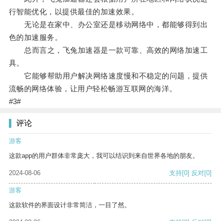
行智能优化，以提供最佳的加速效果。
无论是在家中、办公室还是移动网络中，都能够得到出
色的加速服务。
总而言之，飞兔加速器是一款可靠、高效的网络加速工
具。
它能够帮助用户解决网络速度慢和不稳定的问题，提供
流畅的网络体验，让用户轻松畅游互联网的海洋。
#3#
评论
游客
这款app的用户群体非常庞大，我可以结识到来自世界各地的朋友。
2024-08-06
支持
[0]
反对
[0]
游客
这款软件的界面设计非常简洁，一目了然。