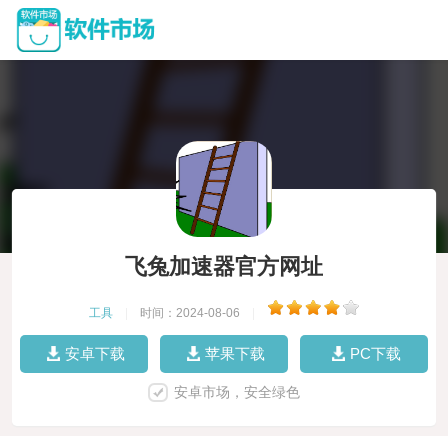
飞兔加速器官方网址
工具
|
时间：2024-08-06
|
安卓下载
苹果下载
PC下载
安卓市场，安全绿色